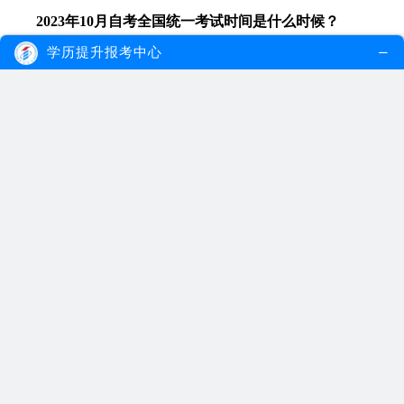
2023年10月自考全国统一考试时间是什么时候？
学历提升报考中心
2023年10月自学考试的时间在10月28-29日，具体考试时
间为：上午9:00- 11:30;下午14:30-17:00。 有关考试前期安排的
时间表也已经出炉，考生可参考对应时间线安排相关事宜。
自考是有一定的难度的，自考通过率一般在30%左右，难
度相对其他的成人继续教育方式大一些。
自考考试什么时候打印准考证书?
自学考试准考证打印时间是考试前7-10天，考生网上打印
准考证，准考证上将载明考生参加当次各科考试的考点及考
场、座位信息。准考证用普通A4纸打印，严禁伪造、变造或
擅自涂改，严禁在准考证正反面做任何标记。
自考准考证就像是自考生的身份证一样,准考证上会有姓
名、相片、准考证号等信息。准考证号-般是在考生建档成功
后就会生成。
自考准考证打印流程