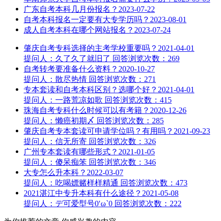
广东自考本科几月份报名？
2023-07-22
自考本科报名一定要有大专学历吗？
2023-08-01
成人自考本科在哪个网站报名？
2023-07-24
肇庆自考专科选择的主考学校重要吗？
2021-04-01
提问人：久了久了就旧了
回答
浏览次数：269
自考转考要准备什么资料？
2020-10-27
提问人：散尽热情
回答
浏览次数：271
专本套读和自考本科区别？选哪个好？
2021-04-01
提问人：一路荒凉如歌
回答
浏览次数：415
珠海自考专科什么时候可以有考籍？
2020-12-26
提问人：懒癌初期〆
回答
浏览次数：285
肇庆自考专本套读可申请学位吗？有用吗？
2021-09-23
提问人：信无所寄
回答
浏览次数：326
广州专本套读有哪些形式？
2021-01-05
提问人：傻呆痴笨
回答
浏览次数：346
大专怎么升本科？
2022-03-07
提问人：吃喝嫖赌样样精通
回答
浏览次数：473
2021湛江中专升本科有什么途径？
2021-05-08
提问人：デ可爱型号0′ω`0
回答
浏览次数：222