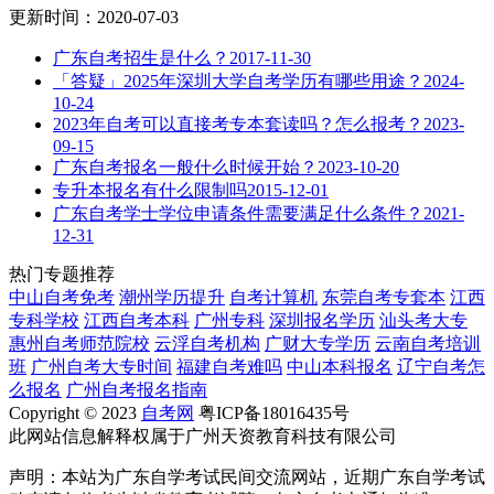
更新时间：2020-07-03
广东自考招生是什么？
2017-11-30
「答疑」2025年深圳大学自考学历有哪些用途？
2024-
10-24
2023年自考可以直接考专本套读吗？怎么报考？
2023-
09-15
广东自考报名一般什么时候开始？
2023-10-20
专升本报名有什么限制吗
2015-12-01
广东自考学士学位申请条件需要满足什么条件？
2021-
12-31
热门专题推荐
中山自考免考
潮州学历提升
自考计算机
东莞自考专套本
江西
专科学校
江西自考本科
广州专科
深圳报名学历
汕头考大专
惠州自考师范院校
云浮自考机构
广财大专学历
云南自考培训
班
广州自考大专时间
福建自考难吗
中山本科报名
辽宁自考怎
么报名
广州自考报名指南
Copyright © 2023
自考网
粤ICP备18016435号
此网站信息解释权属于广州天资教育科技有限公司
声明：本站为广东自学考试民间交流网站，近期广东自学考试