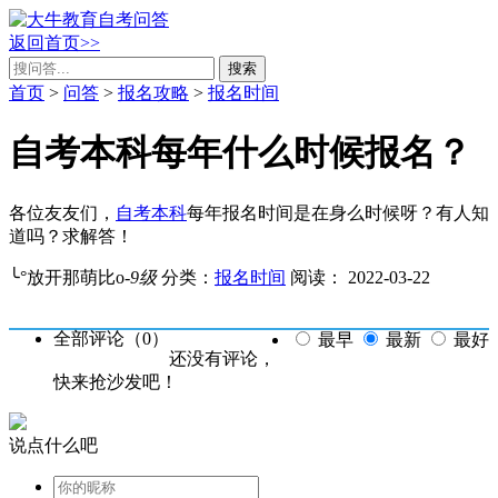
返回首页>>
搜索
首页
>
问答
>
报名攻略
>
报名时间
自考本科每年什么时候报名？
各位友友们，
自考本科
每年报名时间是在身么时候呀？有人知
道吗？求解答！
╰°放开那萌比o-
9级
分类：
报名时间
阅读：
2022-03-22
全部评论（
0
）
最早
最新
最好
还没有评论，
快来抢沙发吧！
说点什么吧