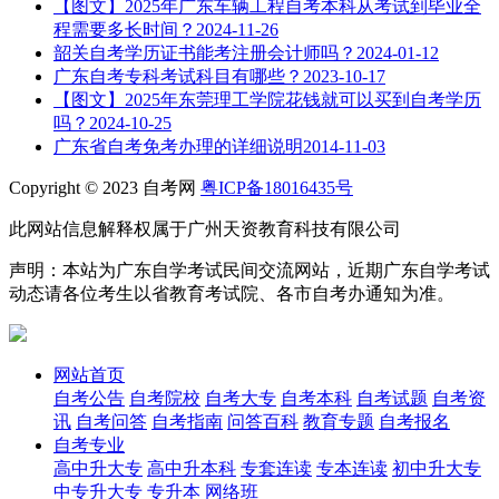
【图文】2025年广东车辆工程自考本科从考试到毕业全
程需要多长时间？
2024-11-26
韶关自考学历证书能考注册会计师吗？
2024-01-12
广东自考专科考试科目有哪些？
2023-10-17
【图文】2025年东莞理工学院花钱就可以买到自考学历
吗？
2024-10-25
广东省自考免考办理的详细说明
2014-11-03
Copyright © 2023 自考网
粤ICP备18016435号
此网站信息解释权属于广州天资教育科技有限公司
声明：本站为广东自学考试民间交流网站，近期广东自学考试
动态请各位考生以省教育考试院、各市自考办通知为准。
网站首页
自考公告
自考院校
自考大专
自考本科
自考试题
自考资
讯
自考问答
自考指南
问答百科
教育专题
自考报名
自考专业
高中升大专
高中升本科
专套连读
专本连读
初中升大专
中专升大专
专升本
网络班