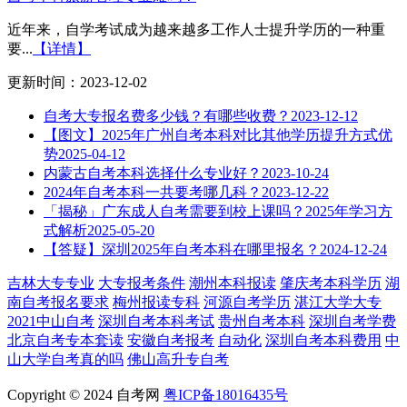
近年来，自学考试成为越来越多工作人士提升学历的一种重
要...
【详情】
更新时间：2023-12-02
自考大专报名费多少钱？有哪些收费？
2023-12-12
【图文】2025年广州自考本科对比其他学历提升方式优
势
2025-04-12
内蒙古自考本科选择什么专业好？
2023-10-24
2024年自考本科一共要考哪几科？
2023-12-22
「揭秘」广东成人自考需要到校上课吗？2025年学习方
式解析
2025-05-20
【答疑】深圳2025年自考本科在哪里报名？
2024-12-24
吉林大专专业
大专报考条件
潮州本科报读
肇庆考本科学历
湖
南自考报名要求
梅州报读专科
河源自考学历
湛江大学大专
2021中山自考
深圳自考本科考试
贵州自考本科
深圳自考学费
北京自考专本套读
安徽自考报考
自动化
深圳自考本科费用
中
山大学自考真的吗
佛山高升专自考
Copyright © 2024 自考网
粤ICP备18016435号