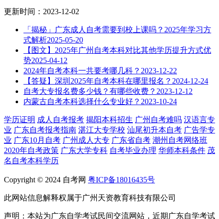
更新时间：2023-12-02
「揭秘」广东成人自考需要到校上课吗？2025年学习方
式解析
2025-05-20
【图文】2025年广州自考本科对比其他学历提升方式优
势
2025-04-12
2024年自考本科一共要考哪几科？
2023-12-22
【答疑】深圳2025年自考本科在哪里报名？
2024-12-24
自考大专报名费多少钱？有哪些收费？
2023-12-12
内蒙古自考本科选择什么专业好？
2023-10-24
学历证明
成人自考报考
揭阳本科招生
广州自考难吗
汉语言专
业
广东自考报考指南
湛江大专学校
汕尾初升本自考
广告学专
业
广东10月自考
广州成人大专
广东省自考
潮州自考网络班
2020年自考政策
广东大学专科
自考毕业办理
华师本科条件
茂
名自考本科学历
Copyright © 2024 自考网
粤ICP备18016435号
此网站信息解释权属于广州天资教育科技有限公司
声明：本站为广东自学考试民间交流网站，近期广东自学考试