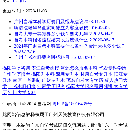
专...
【详情】
更新时间：2023-11-03
广州自考本科学历费用及报考建议
2023-11-30
聘请法籍华裔画家司徒立为客座教授
2016-08-03
自考大专一共需要多少钱？要考几年？
2023-04-21
自考本科报名流程结束以后该做什么？
2020-06-17
2024年广财自考本科需要什么条件？费用大概多少钱？
2023-12-16
广州自考本科要考哪些科目？
2023-09-04
揭阳学历咨询
湛江自考函授
河源怎么报名本科
华农专科学历
广州学历报考
揭阳升本科
深圳专升本
甘肃自考专升本
阳江专
升本
南医自考限制
广财专升本
茂名自考大专学历
成人热门大
学
自考本科门槛
汕尾学历报考
揭阳大学报名费用
潮州大专学
历
江门大学专科
Copyright © 2024 自考网
粤ICP备18016435号
此网站信息解释权属于广州天资教育科技有限公司
声明：本站为广东自学考试民间交流网站，近期广东自学考试