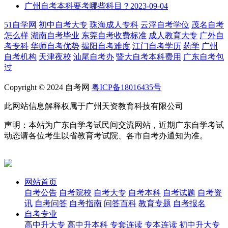
广州自考本科要考哪些科目？
2023-09-04
51自学网
初中自考大专
珠海成人专科
云浮自考学位
茂名自考
怎么样
湖南自考毕业
东莞自考收费标准
成人教育大专
广外自
考专科
华师自考优势
揭阳自考难度
江门自考学历
药学
广州
自考机构
天津夜校
汕尾自考办
暨大自考本科费用
广东自考包
过
Copyright © 2024 自考网
粤ICP备18016435号
此网站信息解释权属于广州天资教育科技有限公司
声明：本站为广东自学考试民间交流网站，近期广东自学考试
动态请各位考生以省教育考试院、各市自考办通知为准。
网站首页
自考公告
自考院校
自考大专
自考本科
自考试题
自考资
讯
自考问答
自考指南
问答百科
教育专题
自考报名
自考专业
高中升大专
高中升本科
专套连读
专本连读
初中升大专