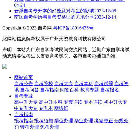
04-24
云浮自考专升本的好处及对考生的影响
2023-12-08
南医自考学历与自考资格证的关系分享
2023-12-14
Copyright © 2023 自考网
粤ICP备18016435号
此网站信息解释权属于广州天资教育科技有限公司
声明：本站为广东自学考试民间交流网站，近期广东自学考试
动态请各位考生以省教育考试院、各市自考办通知为准。
网站首页
自考公告
自考院校
自考大专
自考本科
自考试题
自考资
讯
自考问答
自考指南
问答百科
教育专题
自考报名
自考专业
高中升大专
高中升本科
专套连读
专本连读
初中升大专
中专升大专
专升本
网络班
自考指南
报考指南
报考须知
学位办理
毕业办理
考籍更正
违规处
罚
转考办理
免考办理