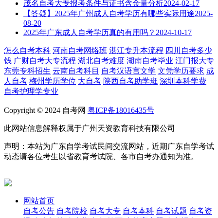
茂名自考大专报考条件与证书含金量分析
2024-02-17
【答疑】2025年广州成人自考学历有哪些实际用途
2025-
08-20
2025年广东成人自考学历真的有用吗？
2024-10-17
怎么自考本科
河南自考网络班
湛江专升本流程
四川自考多少
钱
广财自考大专流程
湖北自考难度
湖南自考毕业
江门报大专
东莞专科招生
云南自考科目
自考汉语言文学
文凭学历要求
成
人自考
梅州学历学位
大自考
陕西自考助学班
深圳本科学费
自考护理学专业
Copyright © 2024 自考网
粤ICP备18016435号
此网站信息解释权属于广州天资教育科技有限公司
声明：本站为广东自学考试民间交流网站，近期广东自学考试
动态请各位考生以省教育考试院、各市自考办通知为准。
网站首页
自考公告
自考院校
自考大专
自考本科
自考试题
自考资