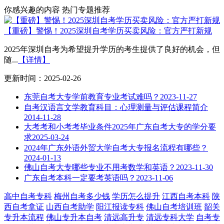
你感兴趣的内容
热门专题推荐
【重磅】警惕！2025深圳自考学历买卖风险：官方严打新规
2025年深圳自考为希望提升学历的考生提供了良好的机会，但
随...
【详情】
更新时间：2025-02-26
东莞自考大专学前教育专业考试难吗？
2023-11-27
自考汉语言文学教育科目：心理测量与评估课程简介
2014-11-28
大考考和小考考毕业条件2025年广东自考大专的学分要
求
2025-03-24
2024年广东外语外贸大学自考大专报名流程有哪些？
2024-01-13
佛山自考大专哪些专业不用考数学和英语？
2023-11-30
广东自考本科一定要考英语吗？
2023-11-06
高中自考专科
梅州自考多少钱
学历怎么提升
江西自考本科
陕
西自考拿证
山西自考助学
阳江报读专科
佛山自考培训班
韶关
专升本流程
佛山专升本自考
清远高升专
清远专科大学
自考专