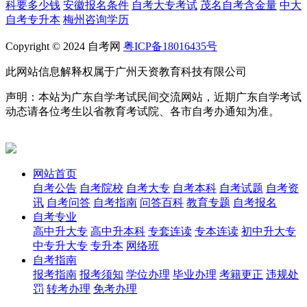
科要多少钱
安徽报名条件
自考大专考试
茂名自考含金量
中大
自考专升本
梅州咨询学历
Copyright © 2024 自考网
粤ICP备18016435号
此网站信息解释权属于广州天资教育科技有限公司
声明：本站为广东自学考试民间交流网站，近期广东自学考试
动态请各位考生以省教育考试院、各市自考办通知为准。
网站首页
自考公告
自考院校
自考大专
自考本科
自考试题
自考资
讯
自考问答
自考指南
问答百科
教育专题
自考报名
自考专业
高中升大专
高中升本科
专套连读
专本连读
初中升大专
中专升大专
专升本
网络班
自考指南
报考指南
报考须知
学位办理
毕业办理
考籍更正
违规处
罚
转考办理
免考办理