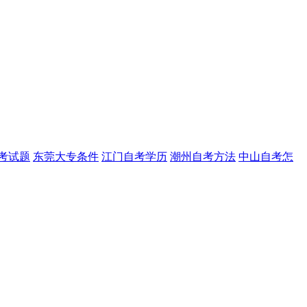
考试题
东莞大专条件
江门自考学历
潮州自考方法
中山自考怎