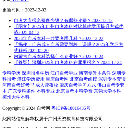
更新时间：2023-12-02
自考大专报名费多少钱？有哪些收费？
2023-12-12
【图文】2025年广州自考本科对比其他学历提升方式优
势
2025-04-12
2024年自考本科一共要考哪几科？
2023-12-22
「揭秘」广东成人自考需要到校上课吗？2025年学习方
式解析
2025-05-20
内蒙古自考本科选择什么专业好？
2023-10-24
【答疑】深圳2025年自考本科在哪里报名？
2024-12-24
专科学历
深圳报名学历
江门自考毕业
海南专升本条件
深圳专
科报考
湛江学历费用
重庆自考网
北京自考函授
深圳专本套读
河南自考好考吗
成人读夜校
肇庆自考学习方式
佛山自考专套
本
广东专科条件
本科专业
北京自考本科学费
东莞大学本科
梅州大学本科
Copyright © 2024 自考网
粤ICP备18016435号
此网站信息解释权属于广州天资教育科技有限公司