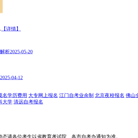
.
【详情】
式解析
2025-05-20
2025-04-12
茂名学历费用
大专网上报名
江门自考业余制
北京夜校报名
佛山
科大学
清远自考报名
动态请各位考生以省教育考试院、各市自考办通知为准。