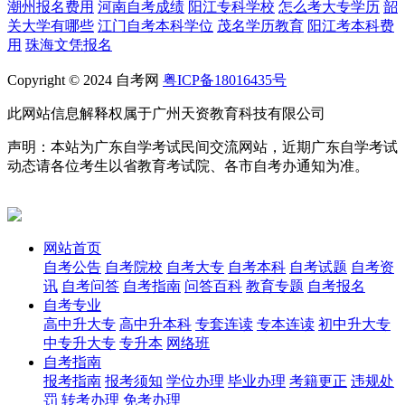
潮州报名费用
河南自考成绩
阳江专科学校
怎么考大专学历
韶
关大学有哪些
江门自考本科学位
茂名学历教育
阳江考本科费
用
珠海文凭报名
Copyright © 2024 自考网
粤ICP备18016435号
此网站信息解释权属于广州天资教育科技有限公司
声明：本站为广东自学考试民间交流网站，近期广东自学考试
动态请各位考生以省教育考试院、各市自考办通知为准。
网站首页
自考公告
自考院校
自考大专
自考本科
自考试题
自考资
讯
自考问答
自考指南
问答百科
教育专题
自考报名
自考专业
高中升大专
高中升本科
专套连读
专本连读
初中升大专
中专升大专
专升本
网络班
自考指南
报考指南
报考须知
学位办理
毕业办理
考籍更正
违规处
罚
转考办理
免考办理