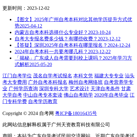
更新时间：2023-12-02
【图文】2025年广州自考本科对比其他学历提升方式优
势
2025-04-12
内蒙古自考本科选择什么专业好？
2023-10-24
自考大专报名费多少钱？有哪些收费？
2023-12-12
【答疑】深圳2025年自考本科在哪里报名？
2024-12-24
2024年自考本科一共要考哪几科？
2023-12-22
「揭秘」广东成人自考需要到校上课吗？2025年学习方
式解析
2025-05-20
江门自考学位
茂名自学考试报名
本科文凭
福建大专专业
汕头
考大专费用
广外自考本科报名
梅州自考网络班
自考营养学专
业
广州学历查询
深圳专科大学
艺术设计
天津自考条件
甘肃
大学自考
中山自考专本套读
佛山自考助学
2020年自考毕业
江
门专科学费
自考学历教育
Copyright © 2024 自考网
粤ICP备18016435号
此网站信息解释权属于广州天资教育科技有限公司
声明：本站为广东自学考试民间交流网站，近期广东自学考试