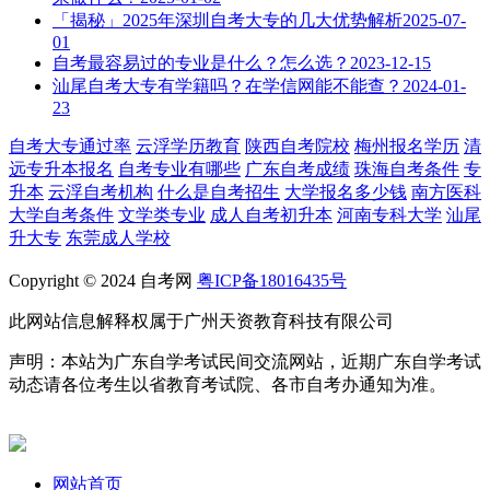
「揭秘」2025年深圳自考大专的几大优势解析
2025-07-
01
自考最容易过的专业是什么？怎么选？
2023-12-15
汕尾自考大专有学籍吗？在学信网能不能查？
2024-01-
23
自考大专通过率
云浮学历教育
陕西自考院校
梅州报名学历
清
远专升本报名
自考专业有哪些
广东自考成绩
珠海自考条件
专
升本
云浮自考机构
什么是自考招生
大学报名多少钱
南方医科
大学自考条件
文学类专业
成人自考初升本
河南专科大学
汕尾
升大专
东莞成人学校
Copyright © 2024 自考网
粤ICP备18016435号
此网站信息解释权属于广州天资教育科技有限公司
声明：本站为广东自学考试民间交流网站，近期广东自学考试
动态请各位考生以省教育考试院、各市自考办通知为准。
网站首页