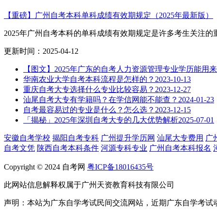
【重磅】广州自考本科单科成绩有效期规定（2025年最新版）
2025年广州自考本科的单科成绩有效期规定是许多考生关注的重.
更新时间：2025-04-12
【图文】2025年广东的自考人力资源管理专业学历能用
华南农业大学自考本科流程是怎样的？
2023-10-13
重庆自考大专选择什么专业比较容易？
2023-12-27
汕尾自考大专有学籍吗？在学信网能不能查？
2024-01-23
自考最容易过的专业是什么？怎么选？
2023-12-15
「揭秘」2025年深圳自考大专的几大优势解析
2025-07-01
安徽自考学校
揭阳自考专科
广州提升学历网
汕尾大专费用
广
自考文凭
陕西自考本科条件
河源专科专业
广州自考本科报名
Copyright © 2024 自考网
粤ICP备18016435号
此网站信息解释权属于广州天资教育科技有限公司
声明：本站为广东自学考试民间交流网站，近期广东自学考试