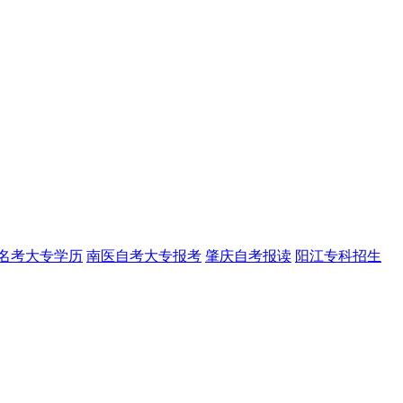
名考大专学历
南医自考大专报考
肇庆自考报读
阳江专科招生