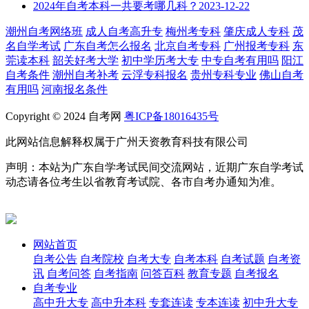
2024年自考本科一共要考哪几科？
2023-12-22
潮州自考网络班
成人自考高升专
梅州考专科
肇庆成人专科
茂
名自学考试
广东自考怎么报名
北京自考专科
广州报考专科
东
莞读本科
韶关好考大学
初中学历考大专
中专自考有用吗
阳江
自考条件
潮州自考补考
云浮专科报名
贵州专科专业
佛山自考
有用吗
河南报名条件
Copyright © 2024 自考网
粤ICP备18016435号
此网站信息解释权属于广州天资教育科技有限公司
声明：本站为广东自学考试民间交流网站，近期广东自学考试
动态请各位考生以省教育考试院、各市自考办通知为准。
网站首页
自考公告
自考院校
自考大专
自考本科
自考试题
自考资
讯
自考问答
自考指南
问答百科
教育专题
自考报名
自考专业
高中升大专
高中升本科
专套连读
专本连读
初中升大专