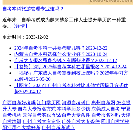
自考本科旅游管理专业难吗？
近年来，自学考试成为越来越多工作人士提升学历的一种重
要...
【详情】
更新时间：2023-12-02
2024年自考本科一共要考哪几科？
2023-12-22
内蒙古自考本科选择什么专业好？
2023-10-24
自考大专报名费多少钱？有哪些收费？
2023-12-12
【答疑】深圳2025年自考本科在哪里报名？
2024-12-24
「揭秘」广东成人自考需要到校上课吗？2025年学习方
式解析
2025-05-20
【图文】2025年广州自考本科对比其他学历提升方式优
势
2025-04-12
广西自考好考吗
江门学历网
河源自考科目
惠州自考网
怎么提
升大专
自考大专报名方式
本科学历多少钱
东莞成人自考
宁夏
自考机构
云浮自考实践
华农自考大专条件
自考报名难吗
天津
自考培训
广州自考大专专业
广外自考大专条件
四川自考学校
阳江哪个大学好考
广州自考考试点