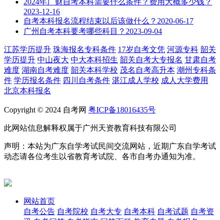
2024年广财自考本科需要什么条件？费用大概多少钱？
2023-12-16
自考本科报名流程结束以后该做什么？
2020-06-17
广州自考本科要考哪些科目？
2023-09-04
江苏学历提升
珠海报名专科条件
17岁自考文凭
河源专科
韶关
学历提升
中山夜大
中大本科招生
韶关自考大专报名
甘肃自考
难度
湖南自考难度
韶关本科学校
茂名自考高升本
潮州专科条
件
学历报名条件
四川自考条件
湛江成人学校
成人大学费用
北京本科报名
Copyright © 2024 自考网
粤ICP备18016435号
此网站信息解释权属于广州天资教育科技有限公司
声明：本站为广东自学考试民间交流网站，近期广东自学考试
动态请各位考生以省教育考试院、各市自考办通知为准。
网站首页
自考公告
自考院校
自考大专
自考本科
自考试题
自考资