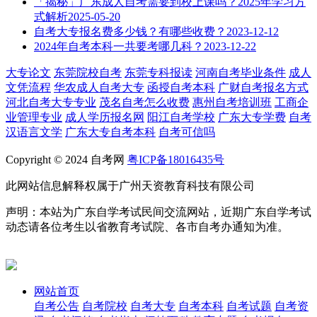
「揭秘」广东成人自考需要到校上课吗？2025年学习方
式解析
2025-05-20
自考大专报名费多少钱？有哪些收费？
2023-12-12
2024年自考本科一共要考哪几科？
2023-12-22
大专论文
东莞院校自考
东莞专科报读
河南自考毕业条件
成人
文凭流程
华农成人自考大专
函授自考本科
广财自考报名方式
河北自考大专专业
茂名自考怎么收费
惠州自考培训班
工商企
业管理专业
成人学历报名网
阳江自考学校
广东大专学费
自考
汉语言文学
广东大专自考本科
自考可信吗
Copyright © 2024 自考网
粤ICP备18016435号
此网站信息解释权属于广州天资教育科技有限公司
声明：本站为广东自学考试民间交流网站，近期广东自学考试
动态请各位考生以省教育考试院、各市自考办通知为准。
网站首页
自考公告
自考院校
自考大专
自考本科
自考试题
自考资