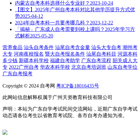
内蒙古自考本科选择什么专业好？
2023-10-24
【图文】2025年广州自考本科对比其他学历提升方式优
势
2025-04-12
2024年自考本科一共要考哪几科？
2023-12-22
「揭秘」广东成人自考需要到校上课吗？2025年学习方
式解析
2025-05-20
营养食品
汕头自考条件
汕尾自考含金量
汕头大专自考
潮州考
大专
河南夜校报名
暨大自考报名条件
汕尾自考科目
河源本科
多少钱
新疆本科学校
福建自考助学
广东自考流程
韶关成人大
专
2022广州自考
华农本科学校
北京自考培训班
山东自考学位
广东自考报考
Copyright © 2024 自考网
粤ICP备18016435号
此网站信息解释权属于广州天资教育科技有限公司
声明：本站为广东自学考试民间交流网站，近期广东自学考试
动态请各位考生以省教育考试院、各市自考办通知为准。