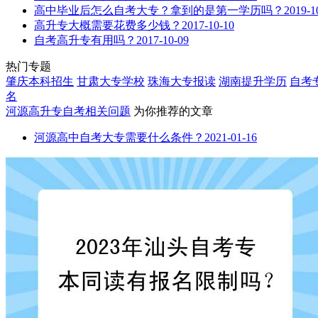
高中毕业后怎么自考大专？拿到的是第一学历吗？
2019-1
高升专大概需要花费多少钱？
2017-10-10
自考高升专有用吗？
2017-10-09
热门专题
肇庆本科招生
甘肃大专学校
珠海大专报读
湖南提升学历
自考
名
河源高升专自考
相关问题
为你推荐的文章
河源高中自考大专需要什么条件？
2021-01-16