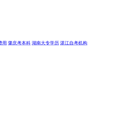
费用
肇庆考本科
湖南大专学历
湛江自考机构