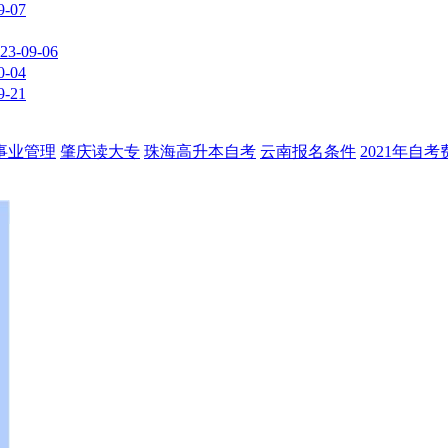
9-07
23-09-06
0-04
9-21
事业管理
肇庆读大专
珠海高升本自考
云南报名条件
2021年自考