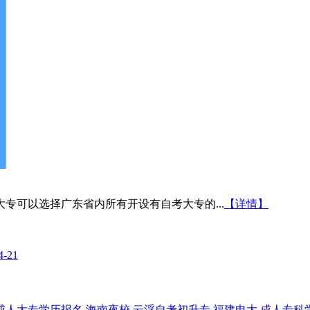
专可以选择广东省内所有开设有自考大专的...
【详情】
4-21
成人大专学历报名
海南夜校
云浮自考初升专
福建电大
成人专科