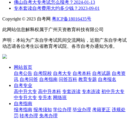
佛山自考大专考试怎么报考？
2024-01-13
专本套读自考费用大约多少钱？
2023-09-01
Copyright © 2023 自考网
粤ICP备18016435号
此网站信息解释权属于广州天资教育科技有限公司
声明：本站为广东自学考试民间交流网站，近期广东自学考试
动态请各位考生以省教育考试院、各市自考办通知为准。
网站首页
自考公告
自考院校
自考大专
自考本科
自考试题
自考资
讯
自考问答
自考指南
问答百科
教育专题
自考报名
自考专业
高中升大专
高中升本科
专套连读
专本连读
初中升大专
中专升大专
专升本
网络班
自考指南
报考指南
报考须知
学位办理
毕业办理
考籍更正
违规处
罚
转考办理
免考办理