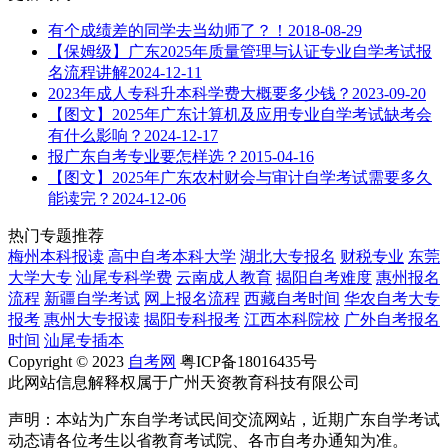
有个成绩差的同学去当幼师了？！
2018-08-29
【保姆级】广东2025年质量管理与认证专业自学考试报
名流程讲解
2024-12-11
2023年成人专科升本科学费大概要多少钱？
2023-09-20
【图文】2025年广东计算机及应用专业自学考试缺考会
有什么影响？
2024-12-17
报广东自考专业要怎样选？
2015-04-16
【图文】2025年广东农村财会与审计自学考试需要多久
能读完？
2024-12-06
热门专题推荐
梅州本科报读
高中自考本科大学
湖北大专报名
财税专业
东莞
大学大专
汕尾专科学费
云南成人教育
揭阳自考难度
惠州报名
流程
新疆自学考试
网上报名流程
西藏自考时间
华农自考大专
报考
惠州大专报读
揭阳专科报考
江西本科院校
广外自考报名
时间
汕尾专插本
Copyright © 2023
自考网
粤ICP备18016435号
此网站信息解释权属于广州天资教育科技有限公司
声明：本站为广东自学考试民间交流网站，近期广东自学考试
动态请各位考生以省教育考试院、各市自考办通知为准。