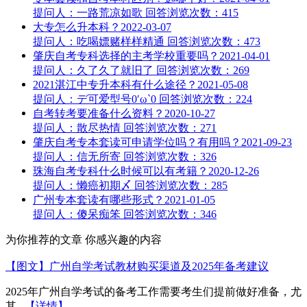
提问人：一路荒凉如歌
回答
浏览次数：415
大专怎么升本科？
2022-03-07
提问人：吃喝嫖赌样样精通
回答
浏览次数：473
肇庆自考专科选择的主考学校重要吗？
2021-04-01
提问人：久了久了就旧了
回答
浏览次数：269
2021湛江中专升本科有什么途径？
2021-05-08
提问人：デ可爱型号0′ω`0
回答
浏览次数：224
自考转考要准备什么资料？
2020-10-27
提问人：散尽热情
回答
浏览次数：271
肇庆自考专本套读可申请学位吗？有用吗？
2021-09-23
提问人：信无所寄
回答
浏览次数：326
珠海自考专科什么时候可以有考籍？
2020-12-26
提问人：懒癌初期〆
回答
浏览次数：285
广州专本套读有哪些形式？
2021-01-05
提问人：傻呆痴笨
回答
浏览次数：346
为你推荐的文章
你感兴趣的内容
【图文】广州自学考试教材购买渠道及2025年备考建议
2025年广州自学考试的备考工作需要考生们提前做好准备，尤
其...
【详情】