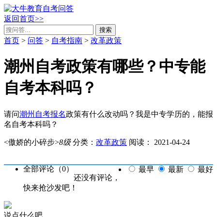
返回首页>>
搜索
首页
>
问答
>
自考指南
>
改革政策
潮州自考政策有哪些？中专能
自考本科吗？
请问
潮州自考报名
政策有什么改动吗？我是中专学历的，能报
名自考本科吗？
<傲娇的小碎步>
8级
分类：
改革政策
阅读：
2021-04-24
全部评论（
0
）
最早
最新
最好
还没有评论，
快来抢沙发吧！
说点什么吧