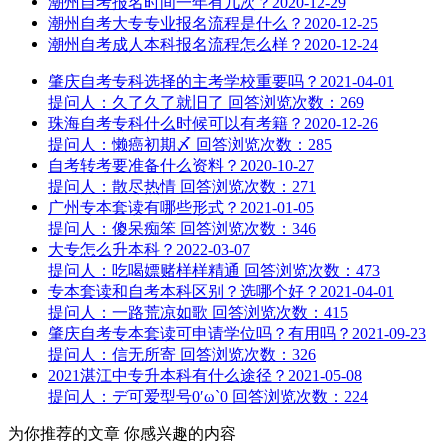
潮州自考报名时间一年有几次？
2020-12-29
潮州自考大专专业报名流程是什么？
2020-12-25
潮州自考成人本科报名流程怎么样？
2020-12-24
肇庆自考专科选择的主考学校重要吗？
2021-04-01
提问人：久了久了就旧了
回答
浏览次数：269
珠海自考专科什么时候可以有考籍？
2020-12-26
提问人：懒癌初期〆
回答
浏览次数：285
自考转考要准备什么资料？
2020-10-27
提问人：散尽热情
回答
浏览次数：271
广州专本套读有哪些形式？
2021-01-05
提问人：傻呆痴笨
回答
浏览次数：346
大专怎么升本科？
2022-03-07
提问人：吃喝嫖赌样样精通
回答
浏览次数：473
专本套读和自考本科区别？选哪个好？
2021-04-01
提问人：一路荒凉如歌
回答
浏览次数：415
肇庆自考专本套读可申请学位吗？有用吗？
2021-09-23
提问人：信无所寄
回答
浏览次数：326
2021湛江中专升本科有什么途径？
2021-05-08
提问人：デ可爱型号0′ω`0
回答
浏览次数：224
为你推荐的文章
你感兴趣的内容