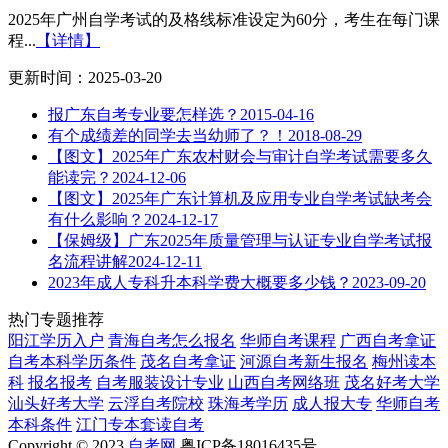
2025年广州自学考试的及格线标准设定为60分，考生在每门课
程...
【详情】
更新时间：2025-03-20
报广东自考专业要怎样选？
2015-04-16
有个成绩差的同学去当幼师了？！
2018-08-29
【图文】2025年广东农村财会与审计自学考试需要多久
能读完？
2024-12-06
【图文】2025年广东计算机及应用专业自学考试缺考会
有什么影响？
2024-12-17
【保姆级】广东2025年质量管理与认证专业自学考试报
名流程讲解
2024-12-11
2023年成人专科升本科学费大概要多少钱？
2023-09-20
热门专题推荐
阳江学历入户
青海自考怎么报名
华师自考课程
广西自考拿证
自考本科学历条件
茂名自考拿证
河源自考新生报名
梅州读本
科
报名报考
自考服装设计专业
山西自考网络班
茂名好考大学
汕头好考大学
云浮自考院校
珠海考学历
成人报大专
华师自考
本科条件
江门专本套读自考
Copyright © 2023
自考网
粤ICP备18016435号