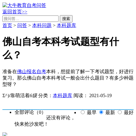
返回首页>>
搜索
首页
>
问答
>
本科问题
>
本科题库
佛山自考本科考试题型有什
么？
准备在
佛山报名自考
本科，想提前了解一下考试题型，好进行
复习。那么佛山自考本科考试一般会出什么题目？有多少种题
型呀？
Σ^)/靠萌活着
6级
分类：
本科题库
阅读：
2021-05-19
全部评论（
0
）
最早
最新
最好
还没有评论，
快来抢沙发吧！