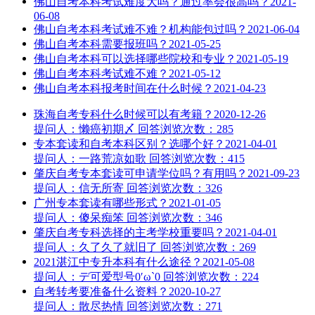
佛山自考本科考试难度大吗？通过率会很高吗？
2021-
06-08
佛山自考本科考试难不难？机构能包过吗？
2021-06-04
佛山自考本科需要报班吗？
2021-05-25
佛山自考本科可以选择哪些院校和专业？
2021-05-19
佛山自考本科考试难不难？
2021-05-12
佛山自考本科报考时间在什么时候？
2021-04-23
珠海自考专科什么时候可以有考籍？
2020-12-26
提问人：懒癌初期〆
回答
浏览次数：285
专本套读和自考本科区别？选哪个好？
2021-04-01
提问人：一路荒凉如歌
回答
浏览次数：415
肇庆自考专本套读可申请学位吗？有用吗？
2021-09-23
提问人：信无所寄
回答
浏览次数：326
广州专本套读有哪些形式？
2021-01-05
提问人：傻呆痴笨
回答
浏览次数：346
肇庆自考专科选择的主考学校重要吗？
2021-04-01
提问人：久了久了就旧了
回答
浏览次数：269
2021湛江中专升本科有什么途径？
2021-05-08
提问人：デ可爱型号0′ω`0
回答
浏览次数：224
自考转考要准备什么资料？
2020-10-27
提问人：散尽热情
回答
浏览次数：271