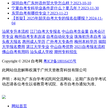
深圳自考广东外语外贸大学怎么样？
2023-10-10
宁夏自考专科毕业条件是什么？要几年？
2023-11-30
东莞自考有哪些专业？
2023-11-23
【答疑】2025年韶关自考大专的报名在哪报？
2024-11-
04
汕尾专升本流程
江门自考大专报名
中山自考含金量
自考会计
学专业
梅州自考专本连读
自考自动化专业
珠海初升本自考
汕
头夜大报名
惠州成人学历
广外考大专条件
梅州本科学历
揭阳
大学报名费用
湛江大学专业
中山自考优势
2021自考报名流程
佛山自考有用吗
汕头成人学校
潮州专科招生
Copyright © 2024 自考网
粤ICP备18016435号
此网站信息解释权属于广州天资教育科技有限公司
声明：本站为广东自学考试民间交流网站，近期广东自学考试
动态请各位考生以省教育考试院、各市自考办通知为准。
网站首页