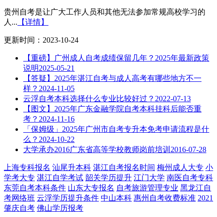
贵州自考是让广大工作人员和其他无法参加常规高校学习的
人...
【详情】
更新时间：2023-10-24
【重磅】广州成人自考成绩保留几年？2025年最新政策
说明
2025-05-21
【答疑】2025年湛江自考与成人高考有哪些地方不一
样？
2024-11-05
云浮自考本科选择什么专业比较好过？
2022-07-13
【图文】2025年广东金融学院自考本科挂科后能否重
考？
2024-11-16
「保姆级」2025年广州市自考专升本免考申请流程是什
么？
2024-10-22
大学承办2016广东省高等学校教师岗前培训
2016-07-28
上海专科报名
汕尾升本科
湛江自考报名时间
梅州成人大专
小
学考大专
湛江自学考试
韶关学历提升
江门大学
南医自考专科
东莞自考本科条件
山东大专报名
自考旅游管理专业
黑龙江自
考网络班
云浮学历提升条件
中山本科
惠州自考收费标准
2021
肇庆自考
佛山学历报考