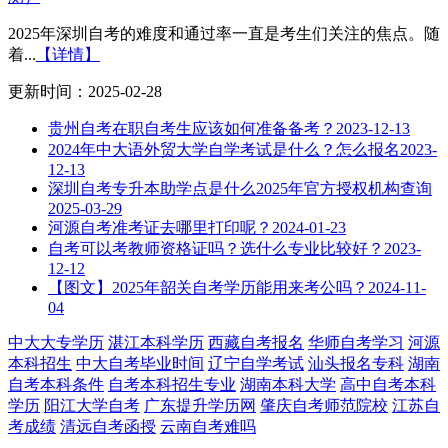
2025年深圳自考的难度和通过率一直是考生们关注的焦点。随
着...
【详情】
更新时间：2025-02-28
贵州自考在职自考生应该如何准备备考？
2023-12-13
2024年中大语外贸大学自学考试是什么？怎么报名
2023-
12-13
深圳自考专升本助学点是什么2025年官方授权机构查询
2025-03-29
河源自考准考证去哪里打印呢？
2024-01-23
自考可以考教师资格证吗？选什么专业比较好？
2023-
12-12
【图文】2025年韶关自考学历能用来考公吗？
2024-11-
04
中大大专学历
湛江本科学历
西藏自考报名
华师自考学习
河源
本科招生
中大自考毕业时间
辽宁自学考试
汕头报名专科
湖南
自考本科条件
自考本科招生专业
湖南本科大学
高中自考本科
学历
阳江大学自考
广东提升学历网
肇庆自考师范院校
江苏自
考成绩
清远自考函授
云南自考难吗