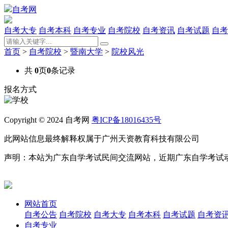
自考网
自考大专
自考本科
自考专业
自考院校
自考资讯
自考试题
自考
首页
>
自考院校
>
暨南大学
>
院校风光
共
0
页
0
条记录
报名方式
Copyright © 2024 自考网
粤ICP备18016435号
此网站信息最终解释权属于广州天资教育科技有限公司
声明：本站为广东自学考试民间交流网站，近期广东自学考试
网站首页
自考公告
自考院校
自考大专
自考本科
自考试题
自考资
自考专业