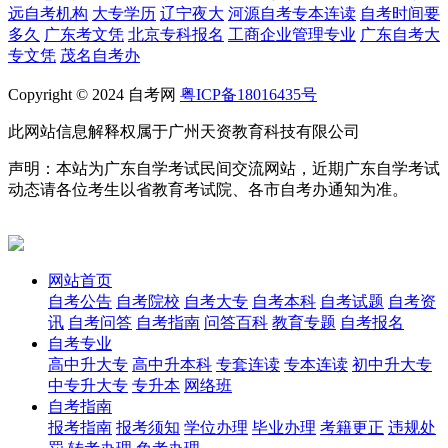
远自考机构
大专学历
辽宁夜大
河源自考专本连读
自考时间要
多久
广东考文凭
北京专科报名
工商企业管理专业
广东自考大
专文凭
茂名自考办
Copyright © 2024 自考网
粤ICP备18016435号
此网站信息解释权属于广州天资教育科技有限公司
声明：本站为广东自学考试民间交流网站，近期广东自学考试
动态请各位考生以省教育考试院、各市自考办通知为准。
网站首页
自考公告
自考院校
自考大专
自考本科
自考试题
自考资
讯
自考问答
自考指南
问答百科
教育专题
自考报名
自考专业
高中升大专
高中升本科
专套连读
专本连读
初中升大专
中专升大专
专升本
网络班
自考指南
报考指南
报考须知
学位办理
毕业办理
考籍更正
违规处