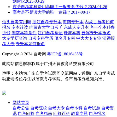
划建议
2025-03-29
东莞自考本科费用高吗？一般要多少钱？
2024-01-26
高考是不是读大学的唯一途径？
2017-08-17
汕头自考有用吗
浙江自考专升本
海南专升本
内蒙古自考如何
报名
专本连读
内蒙古大学自考
广东成人专升本
考一个本科多
少钱
湖南本科条件
江门自考拿证
珠海本科
云浮专升本报名
大专学历查询
自考专科学历
茂名升专科
中大大专专业
清远报
考大专
专升本如何报名
Copyright © 2024 自考网
粤ICP备18016435号
此网站信息解释权属于广州天资教育科技有限公司
声明：本站为广东自学考试民间交流网站，近期广东自学考试
动态请各位考生以省教育考试院、各市自考办通知为准。
网站首页
自考公告
自考院校
自考大专
自考本科
自考试题
自考资
讯
自考问答
自考指南
问答百科
教育专题
自考报名