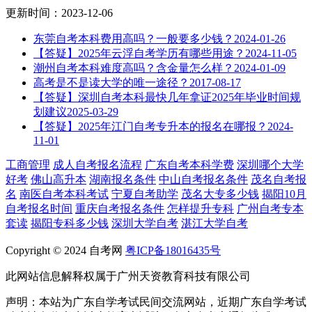
更新时间：2023-12-06
东莞自考本科费用高吗？一般要多少钱？
2024-01-26
【答疑】2025年云浮自考学历有哪些用途？
2024-11-05
潮州自考本科难度高吗？含金量怎么样？
2024-01-09
高考是不是读大学的唯一途径？
2017-08-17
【答疑】深圳自考本科最快几年拿证2025年毕业时间规
划建议
2025-03-29
【答疑】2025年江门自考专升本的报名在哪报？
2024-
11-01
工商管理
成人自考报名流程
广东自考本科学费
深圳哪个大学
好考
佛山高升本
湖南报名条件
中山自考报名条件
茂名自考报
名
南医自考本科考试
宁夏自考助学
茂名大专多少钱
揭阳10月
自考报名时间
重庆自考报名条件
怎样提升专科
广州自考专本
套读
揭阳专科多少钱
深圳大学自考
湛江大学自考
Copyright © 2024 自考网
粤ICP备18016435号
此网站信息解释权属于广州天资教育科技有限公司
声明：本站为广东自学考试民间交流网站，近期广东自学考试