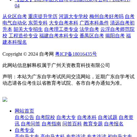
04
从化区自考
重庆提升学历
河源大专学校
梅州自考好考吗
自考
电气自动化
东莞专科
大专自考本科
广西本科条件
清远自考初
升本
韶关大专招生
自考理工类专业
法学自考
云浮自考师范院
校
工程造价专业
福建自考本科专业
番禺区自考
揭阳自考
福
建本科报名
Copyright © 2024 自考网
粤ICP备18016435号
此网站信息解释权属于广州天资教育科技有限公司
声明：本站为广东自学考试民间交流网站，近期广东自学考试
动态请各位考生以省教育考试院、各市自考办通知为准。
网站首页
自考公告
自考院校
自考大专
自考本科
自考试题
自考资
讯
自考问答
自考指南
问答百科
教育专题
自考报名
自考专业
高中升大专
高中升本科
专套连读
专本连读
初中升大专