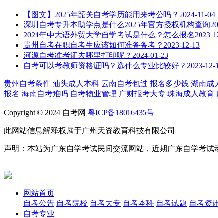
【图文】2025年韶关自考学历能用来考公吗？
2024-11-04
深圳自考专升本助学点是什么2025年官方授权机构查询
20
2024年中大语外贸大学自学考试是什么？怎么报名
2023-1
贵州自考在职自考生应该如何准备备考？
2023-12-13
河源自考准考证去哪里打印呢？
2024-01-23
自考可以考教师资格证吗？选什么专业比较好？
2023-12-
贵州自考条件
汕头成人本科
云南自考包过
报名多少钱
湖南成
报名
海南自考难吗
自考物业管理
广财报考大专
珠海成人教育
Copyright © 2024 自考网
粤ICP备18016435号
此网站信息解释权属于广州天资教育科技有限公司
声明：本站为广东自学考试民间交流网站，近期广东自学考试
网站首页
自考公告
自考院校
自考大专
自考本科
自考试题
自考资
自考专业