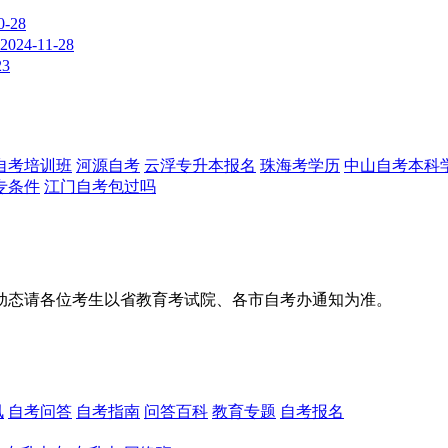
0-28
2024-11-28
23
自考培训班
河源自考
云浮专升本报名
珠海考学历
中山自考本科
专条件
江门自考包过吗
动态请各位考生以省教育考试院、各市自考办通知为准。
讯
自考问答
自考指南
问答百科
教育专题
自考报名