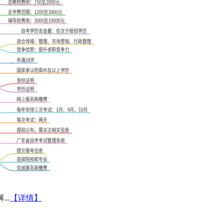
..
【详情】