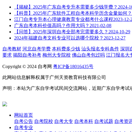
【揭秘】2025年广东自考专升本需要多少钱学费？
2024-1
【科普】2025年广东软件工程自考本科学历含金量如何？
江门自考专升本心理健康教育专业都考什么课程
2023-12-
广东自考本科价值高吗？作用大吗？
2021-02-08
【问答】2025年深圳自考全部考完需要多久？
2024-10-29
2024年福建自考文科专业可以选哪个院校？
2023-12-27
自考教材
河北自考学费
本科费多少钱
汕头报名专科条件
深圳
要求
揭阳自考补考
梅州大专院校
佛山自考包过吗
江门报名大
Copyright © 2024 自考网
粤ICP备18016435号
此网站信息解释权属于广州天资教育科技有限公司
声明：本站为广东自学考试民间交流网站，近期广东自学考试
网站首页
自考公告
自考院校
自考大专
自考本科
自考试题
自考资
自考专业