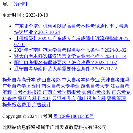
展...
【详情】
更新时间：2023-10-10
广东哪个培训机构可以提高自考本科考试通过率，帮助
快速毕业？
2017-10-24
【保姆级】2025年广东成人自考成绩申诉流程指南
2025-
07-01
2024年华南师范大学自考报名要什么条件？
2024-01-02
暨大自考本科选择汉语言文学专业怎么样？
2023-11-14
阳江自考报名有哪些要求？怎么收费？
2023-12-07
辽宁自考华南师范大学需要什么条件？
2023-11-22
梅州自考高升本
佛山自考办
中大自考本科专业
天津自考难吗
广州自考学历费用
南医自考大专毕业
茂名自考大专
江西自考
流程
自考本科报读
广西自考学历报考
如何自考报名
广东考专
科条件
肇庆专科升本科
云浮初升专
佛山报考专科
采购管理
梅州报名费用
广告设计
Copyright © 2024 自考网
粤ICP备18016435号
此网站信息解释权属于广州天资教育科技有限公司