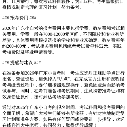
月、11月举行，每次考试科目较多，为8-12科。考生需根据自
身情况制定合理的复习计划，努力备考。
### 报考费用 ###
2026年广东小自考的报考费用主要包括学费、教材费和考试相
关费用。学费一般在7000-12000元区间，不同院校和专业有所
差异，具体费用需根据选报的学校和专业来确定。教材费每年
约200-400元，考试相关费用包括统考考试费每科52元、实践
考核费以及毕业申请费等。
### 提醒与建议 ###
在准备参加2026年广东小自考时，考生应选对正规助学点进行
报名，查证资质，避免掉入“坑点”。在完成官方注册和课程报
考与缴费过程中，要仔细按照规定操作，避免因疏漏而影响考
试参与。同时，在考前准备和考试期间，注意携带准考证和有
效身份证原件，按时到达考场参加考试。
通过对2026年广东小自考的报名时间、考试科目和报考费用的
全面了解，希望广大考生们能够有所收获，有针对性地制定复
习计划和准备方案。如果有任何疑问或需要进一步指导，欢迎
在线咨询大牛老师，共同努力，取得优异成绩！