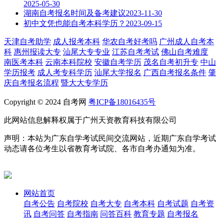
2025-05-30
湖南自考报名时间及备考建议
2023-11-30
初中文凭也能自考本科学历？
2023-09-15
天津自考助学
成人报考本科
华农自考好考吗
广州成人自考本
科
惠州报读大专
汕尾大专专业
江苏自考考试
佛山自考难度
南医考本科
云南本科院校
安徽自考学历
茂名自考初升专
中山
学历报考
成人考专科学历
汕尾大学报名
广西自考报名条件
肇
庆自考报名流程
暨大大专学历
Copyright © 2024 自考网
粤ICP备18016435号
此网站信息解释权属于广州天资教育科技有限公司
声明：本站为广东自学考试民间交流网站，近期广东自学考试
动态请各位考生以省教育考试院、各市自考办通知为准。
网站首页
自考公告
自考院校
自考大专
自考本科
自考试题
自考资
讯
自考问答
自考指南
问答百科
教育专题
自考报名