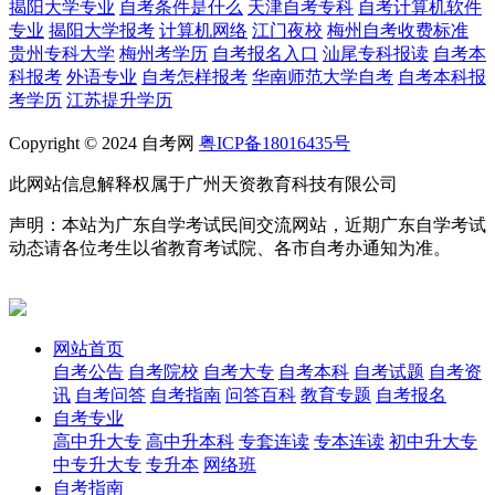
揭阳大学专业
自考条件是什么
天津自考专科
自考计算机软件
专业
揭阳大学报考
计算机网络
江门夜校
梅州自考收费标准
贵州专科大学
梅州考学历
自考报名入口
汕尾专科报读
自考本
科报考
外语专业
自考怎样报考
华南师范大学自考
自考本科报
考学历
江苏提升学历
Copyright © 2024 自考网
粤ICP备18016435号
此网站信息解释权属于广州天资教育科技有限公司
声明：本站为广东自学考试民间交流网站，近期广东自学考试
动态请各位考生以省教育考试院、各市自考办通知为准。
网站首页
自考公告
自考院校
自考大专
自考本科
自考试题
自考资
讯
自考问答
自考指南
问答百科
教育专题
自考报名
自考专业
高中升大专
高中升本科
专套连读
专本连读
初中升大专
中专升大专
专升本
网络班
自考指南