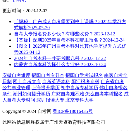
更新时间：2023-12-02
「揭秘」广东成人自考需要到校上课吗？2025年学习方
式解析
2025-05-20
自考大专报名费多少钱？有哪些收费？
2023-12-12
【答疑】深圳2025年自考本科在哪里报名？
2024-12-24
【图文】2025年广州自考本科对比其他学历提升方式优
势
2025-04-12
2024年自考本科一共要考哪几科？
2023-12-22
内蒙古自考本科选择什么专业好？
2023-10-24
安徽自考难度
揭阳自考专升本
揭阳自学考试报名
南医自考全
日制
网上自考大专
自考英语本科
阳江报考专科
广东省自考
公共事业管理
上海提升学历
初中自考专科学历
佛山自考报名
条件
潮州如何提升学历
广财自考难不难
怎么自考本科报名
成
人自考大专时间
深圳报读大专
北京专科大学
Copyright © 2024 自考网
粤ICP备18016435号
此网站信息解释权属于广州天资教育科技有限公司