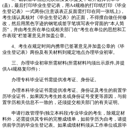
(县)，最后打印毕业生登记表，用A4规格的打印纸打印《毕业
生登记表》一式两份(注意该表正反面需打印在同一张纸上)，
考生须认真核对《毕业生登记表》的正面，不得擅自做任何修
改，然后用黑色字迹的钢笔或签字笔填写表中背面的“本人简
历”，并由考生所在单位或相关部门在“考生在单位的思想和工
作表现”栏签署意见并加盖公章。
4、考生在规定时间内携带已签署意见并加盖公章的《毕
业生登记表》两份及有关材料到规定地点办理毕业初审。
三、办理毕业初审所需材料(所需材料均须出示原件,并提
供A4规格复印件)：
办理专科毕业证书需提供准考证、身份证。
办理本科毕业证书需提供准考证、身份证及考生的前置学
历毕业证书，如果因为考生姓名或身份证号变更等原因，与前
置学历相关信息不一致的，还须提交相关部门的有关证明。
申请行政管理学(独立本科段)专业毕业的考生，除规定材
料外，还需提供其专科的完整成绩单，如前学历为自考，请提
供前学历的毕业生登记表。如果成绩材料须从工作单位或原毕