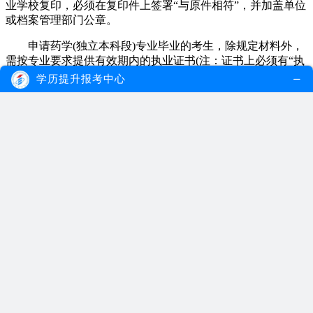
业学校复印，必须在复印件上签署“与原件相符”，并加盖单位
或档案管理部门公章。
申请药学(独立本科段)专业毕业的考生，除规定材料外，
需按专业要求提供有效期内的执业证书(注：证书上必须有“执
业”二字)。
学历提升报考中心
医学相关专业的中专或专科毕业生，申请营养、食品与健
康(专科)专业毕业，除规定材料外，需提供中专或专科毕业证
书。
申请机械制造及自动化(专科)专业毕业的考生，除规定材
料外，需提供机械类工种高级国家职业资格证书和高级技工学
校毕业证书。
申请工业电气自动化技术(专科)专业毕业的考生，除规定
材料外，需提供电气类工种高级职业资格证书和高级技工学校
毕业证书。
四、考生申办毕业初审登记手续的注意事项：
1、申请下半年毕业的考生，须在11月1日前办妥转考、免
考、考籍更正手续。否则一律不予办理毕业登记手续。