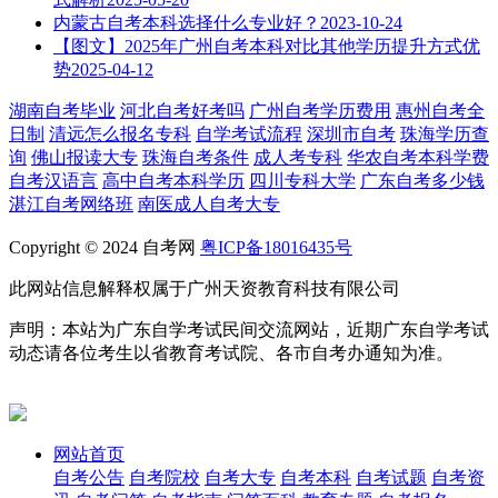
内蒙古自考本科选择什么专业好？
2023-10-24
【图文】2025年广州自考本科对比其他学历提升方式优
势
2025-04-12
湖南自考毕业
河北自考好考吗
广州自考学历费用
惠州自考全
日制
清远怎么报名专科
自学考试流程
深圳市自考
珠海学历查
询
佛山报读大专
珠海自考条件
成人考专科
华农自考本科学费
自考汉语言
高中自考本科学历
四川专科大学
广东自考多少钱
湛江自考网络班
南医成人自考大专
Copyright © 2024 自考网
粤ICP备18016435号
此网站信息解释权属于广州天资教育科技有限公司
声明：本站为广东自学考试民间交流网站，近期广东自学考试
动态请各位考生以省教育考试院、各市自考办通知为准。
网站首页
自考公告
自考院校
自考大专
自考本科
自考试题
自考资