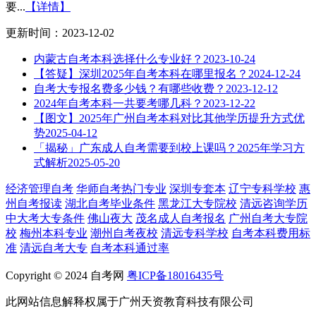
要...
【详情】
更新时间：2023-12-02
内蒙古自考本科选择什么专业好？
2023-10-24
【答疑】深圳2025年自考本科在哪里报名？
2024-12-24
自考大专报名费多少钱？有哪些收费？
2023-12-12
2024年自考本科一共要考哪几科？
2023-12-22
【图文】2025年广州自考本科对比其他学历提升方式优
势
2025-04-12
「揭秘」广东成人自考需要到校上课吗？2025年学习方
式解析
2025-05-20
经济管理自考
华师自考热门专业
深圳专套本
辽宁专科学校
惠
州自考报读
湖北自考毕业条件
黑龙江大专院校
清远咨询学历
中大考大专条件
佛山夜大
茂名成人自考报名
广州自考大专院
校
梅州本科专业
潮州自考夜校
清远专科学校
自考本科费用标
准
清远自考大专
自考本科通过率
Copyright © 2024 自考网
粤ICP备18016435号
此网站信息解释权属于广州天资教育科技有限公司