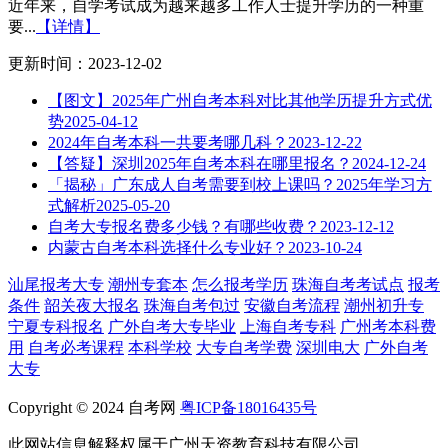
近年来，自学考试成为越来越多工作人士提升学历的一种重
要...
【详情】
更新时间：2023-12-02
【图文】2025年广州自考本科对比其他学历提升方式优
势
2025-04-12
2024年自考本科一共要考哪几科？
2023-12-22
【答疑】深圳2025年自考本科在哪里报名？
2024-12-24
「揭秘」广东成人自考需要到校上课吗？2025年学习方
式解析
2025-05-20
自考大专报名费多少钱？有哪些收费？
2023-12-12
内蒙古自考本科选择什么专业好？
2023-10-24
汕尾报考大专
潮州专套本
怎么报考学历
珠海自考考试点
报考
条件
韶关夜大报名
珠海自考包过
安徽自考流程
潮州初升专
宁夏专科报名
广外自考大专毕业
上海自考专科
广州考本科费
用
自考必考课程
本科学校
大专自考学费
深圳电大
广外自考
大专
Copyright © 2024 自考网
粤ICP备18016435号
此网站信息解释权属于广州天资教育科技有限公司