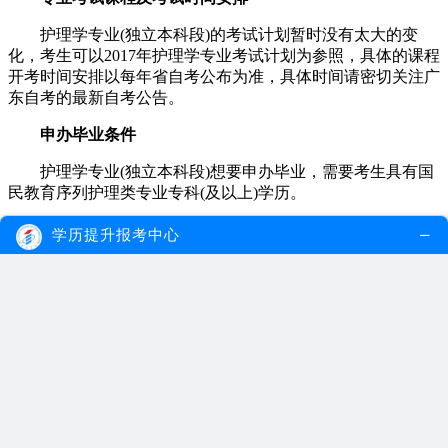
护理学专业(独立本科段)的考试计划暂时没有太大的变
化，考生可以2017年护理学专业考试计划为参照，具体的课程
开考时间安排以每年省自考公布为准，具体时间请密切关注广
东自考的最新自考公告。
申办毕业条件
护理学专业(独立本科段)想要申办毕业，需要考生具有国
民教育序列护理类专业专科(及以上)学历。
此外，自上述考试计划等事项自生效起，相关文件同时废
学历提升报考中心
止。想要申请护士执业资格的自考生，按照相关规定执行。
若考生对于上述改革还有不懂的地方，可以点击咨询在线
老师。
相关专题：
自考社区护理学专业
对文章评价：
非常满意
很满意
满意
不满意