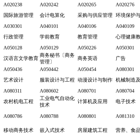
A020238
A020242
A020265
A020276
国际旅游管理
会计电算化
采购与供应管理
环境保护
A030301
A040101
A040106
A040109
行政管理
学前教育
教育管理
心理健康
A050128
A050129
A050226
A050301
商务秘书〔商务
汉语言文学教育
商务英语
广告
管理〕
A050436
A050442
A050454
A080301
艺术设计
服装设计与工程
动漫设计与制作
机械制造
A080311
A080602
A080701
A080704
工业电气自动化
农村机电工程
计算机及应用
电子技术
技术
A080786
A080788
A080801
A081310
移动商务技术
嵌入式技术
房屋建筑工程
营养、食