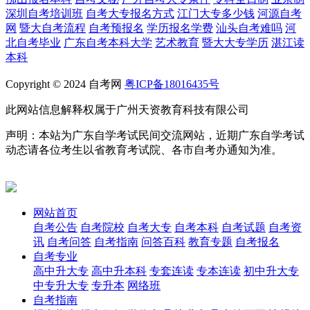
深圳自考培训班
自考大专报名方式
江门大专多少钱
河源自考
网
暨大自考流程
自考预报名
学历报名学费
汕头自考难吗
河
北自考毕业
广东自考本科大学
艺术教育
暨大大专学历
湛江读
本科
Copyright © 2024 自考网
粤ICP备18016435号
此网站信息解释权属于广州天资教育科技有限公司
声明：本站为广东自学考试民间交流网站，近期广东自学考试
动态请各位考生以省教育考试院、各市自考办通知为准。
网站首页
自考公告
自考院校
自考大专
自考本科
自考试题
自考资
讯
自考问答
自考指南
问答百科
教育专题
自考报名
自考专业
高中升大专
高中升本科
专套连读
专本连读
初中升大专
中专升大专
专升本
网络班
自考指南