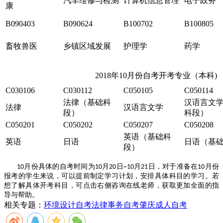
汽车维修与检测
计算机信息管理
电子政务
康
B090403
B090624
B100702
B100805
畜牧兽医
乡镇区域发展
护理学
药学
2018年10月份自考开考专业（本科)
C030106
C030112
C050105
C050114
法律（基础科
汉语言文
法律
汉语言文学
段）
科段）
C050201
C050202
C050207
C050208
英语（基础科
英语
日语
日语（基
段）
10月份具体的自考时间为10月20日~10月21日，对于准备在10月份
报考的学生来说，可以提前制定学习计划，安排具体科目的学习。若
想了解具体开考科目，可点击右侧咨询在线老师，获取更加全面的指
导与帮助。
相关专题：
环境设计自考
法律事务自考
肇庆成人自考