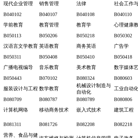
现代企业管理
销售管理
法律
社会工作
B040102
B040107
B040108
B040110
学前教育
教育管理
教育学
心理健康
B050113
B050206
B050218
B050302
汉语言文学教育
英语教育
商务英语
广告学
B050311
B050408
B050410
B050418
广播电视编导
音乐教育
美术教育
数字媒体
B050443
B070102
B080324
B080603
机械设计制造与
服装设计与工程
数学教育
工业自动
自动化
B080709
B080787
B080789
B080806
计算机网络
移动商务技术
嵌入式技术
建筑工程
B081311
B081726
B082208
B082218
营养、食品与健