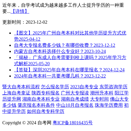
近年来，自学考试成为越来越多工作人士提升学历的一种重
要...
【详情】
更新时间：2023-12-02
【图文】2025年广州自考本科对比其他学历提升方式优
势
2025-04-12
自考大专报名费多少钱？有哪些收费？
2023-12-12
内蒙古自考本科选择什么专业好？
2023-10-24
「揭秘」广东成人自考需要到校上课吗？2025年学习方
式解析
2025-05-20
【答疑】深圳2025年自考本科在哪里报名？
2024-12-24
2024年自考本科一共要考哪几科？
2023-12-22
暨大自考本科流程
怎么报名学历
2023自考专业
东莞咨询学历
上海自考拿证
陕西专科报名
广州大专报读
潮州升本科
阳江学
历提升网
湖南自考本科专业
湖南自考成绩
大专时间
佛山大专
多少钱
肇庆报名本科条件
中山10月自考报名
珠海学历费用
初
中提升学历
如何自考专科学历
Copyright © 2024 自考网
粤ICP备18016435号